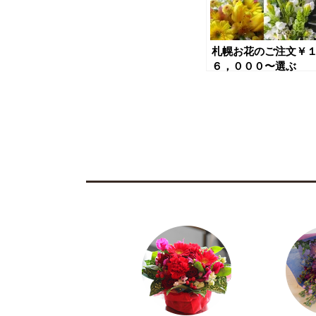
札幌お花のご注文￥
６，０００〜選ぶ