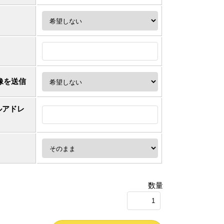
像を送信
ルアドレ
数量