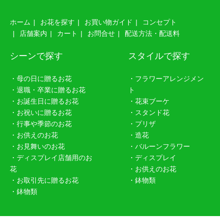
ホーム
お花を探す
お買い物ガイド
コンセプト
店舗案内
カート
お問合せ
配送方法・配送料
シーンで探す
スタイルで探す
・母の日に贈るお花
・フラワーアレンジメン
・退職・卒業に贈るお花
ト
・お誕生日に贈るお花
・花束ブーケ
・お祝いに贈るお花
・スタンド花
・行事や季節のお花
・プリザ
・お供えのお花
・造花
・お見舞いのお花
・バルーンフラワー
・ディスプレイ店舗用のお
・ディスプレイ
花
・お供えのお花
・お取引先に贈るお花
・鉢物類
・鉢物類