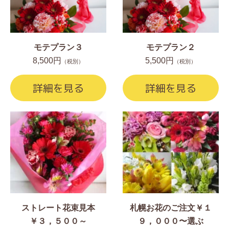
モテプラン３
モテプラン２
8,500円
5,500円
（税別）
（税別）
詳細を見る
詳細を見る
ストレート花束見本
札幌お花のご注文￥１
￥３，５００～
９，０００〜選ぶ