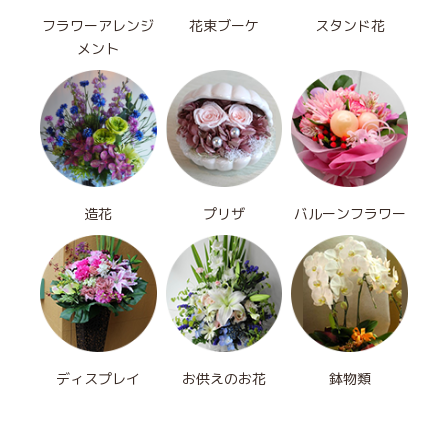
フラワーアレンジ
花束ブーケ
スタンド花
メント
造花
プリザ
バルーンフラワー
ディスプレイ
お供えのお花
鉢物類