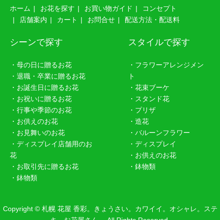
ホーム
お花を探す
お買い物ガイド
コンセプト
店舗案内
カート
お問合せ
配送方法・配送料
シーンで探す
スタイルで探す
・母の日に贈るお花
・フラワーアレンジメン
・退職・卒業に贈るお花
ト
・お誕生日に贈るお花
・花束ブーケ
・お祝いに贈るお花
・スタンド花
・行事や季節のお花
・プリザ
・お供えのお花
・造花
・お見舞いのお花
・バルーンフラワー
・ディスプレイ店舗用のお
・ディスプレイ
花
・お供えのお花
・お取引先に贈るお花
・鉢物類
・鉢物類
Copyright © 札幌 花屋 香彩。きょうさい。カワイイ。オシャレ。ステ
キ。お花屋さん。 All Rights Reserved.