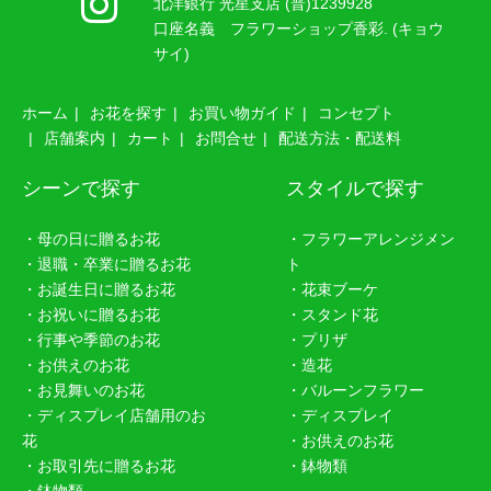
北洋銀行 光星支店 (普)1239928
口座名義 フラワーショップ香彩. (キョウ
サイ)
ホーム
お花を探す
お買い物ガイド
コンセプト
店舗案内
カート
お問合せ
配送方法・配送料
シーンで探す
スタイルで探す
・母の日に贈るお花
・フラワーアレンジメン
・退職・卒業に贈るお花
ト
・お誕生日に贈るお花
・花束ブーケ
・お祝いに贈るお花
・スタンド花
・行事や季節のお花
・プリザ
・お供えのお花
・造花
・お見舞いのお花
・バルーンフラワー
・ディスプレイ店舗用のお
・ディスプレイ
花
・お供えのお花
・お取引先に贈るお花
・鉢物類
・鉢物類