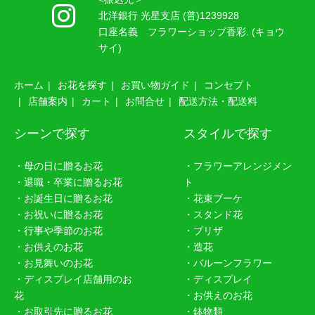
北洋銀行 光星支店 (普)1239928
口座名義 フラワーショップ香彩. (キョウ
サイ)
ホーム
お花を探す
お買い物ガイド
コンセプト
店舗案内
カート
お問合せ
配送方法・配送料
シーンで探す
スタイルで探す
・母の日に贈るお花
・フラワーアレンジメン
・退職・卒業に贈るお花
ト
・お誕生日に贈るお花
・花束ブーケ
・お祝いに贈るお花
・スタンド花
・行事や季節のお花
・プリザ
・お供えのお花
・造花
・お見舞いのお花
・バルーンフラワー
・ディスプレイ店舗用のお
・ディスプレイ
花
・お供えのお花
・お取引先に贈るお花
・鉢物類