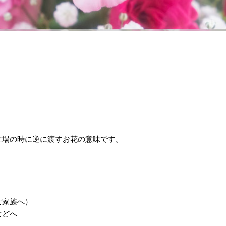
立場の時に逆に渡すお花の意味です。
・
ご家族へ）
などへ