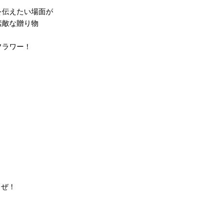
を伝えたい場面が
素敵な贈り物
フラワー！
うぜ！