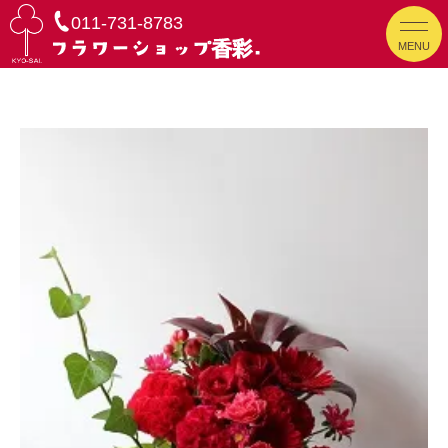
011-731-8783
MENU