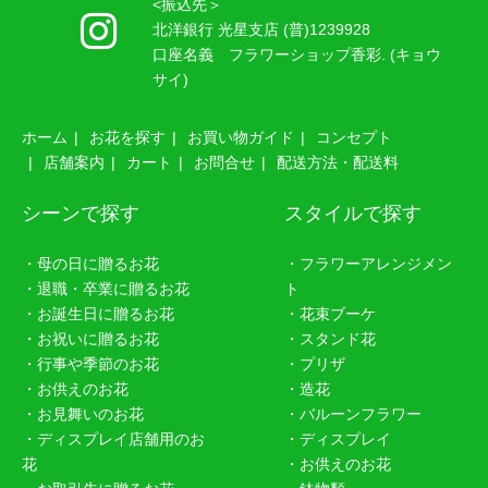
<振込先＞
北洋銀行 光星支店 (普)1239928
口座名義 フラワーショップ香彩. (キョウ
サイ)
ホーム
お花を探す
お買い物ガイド
コンセプト
店舗案内
カート
お問合せ
配送方法・配送料
シーンで探す
スタイルで探す
・母の日に贈るお花
・フラワーアレンジメン
・退職・卒業に贈るお花
ト
・お誕生日に贈るお花
・花束ブーケ
・お祝いに贈るお花
・スタンド花
・行事や季節のお花
・プリザ
・お供えのお花
・造花
・お見舞いのお花
・バルーンフラワー
・ディスプレイ店舗用のお
・ディスプレイ
花
・お供えのお花