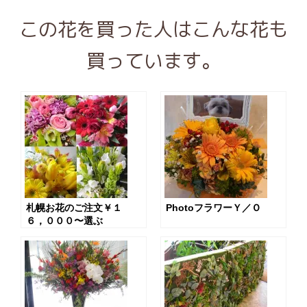
この花を買った人はこんな花も
買っています。
札幌お花のご注文￥１
PhotoフラワーＹ／Ｏ
６，０００〜選ぶ