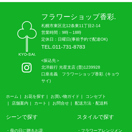
フラワーショップ香彩.
札幌市東区北12条東11丁目2-14
営業時間：9時～18時
定休日：日曜日(事前予約で配達OK)
TEL.011-731-8783
<振込先＞
北洋銀行 光星支店 (普)1239928
口座名義 フラワーショップ香彩. (キョウ
サイ)
ホーム
お花を探す
お買い物ガイド
コンセプト
店舗案内
カート
お問合せ
配送方法・配送料
シーンで探す
スタイルで探す
・母の日に贈るお花
・フラワーアレンジメン