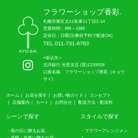
フラワーショップ香彩.
札幌市東区北12条東11丁目2-14
営業時間：9時～18時
定休日：日曜日(事前予約で配達OK)
TEL.011-731-8783
<振込先＞
北洋銀行 光星支店 (普)1239928
口座名義 フラワーショップ香彩. (キョウ
サイ)
ホーム
お花を探す
お買い物ガイド
コンセプト
店舗案内
カート
お問合せ
配送方法・配送料
シーンで探す
スタイルで探す
・母の日に贈るお花
・フラワーアレンジメン
・退職・卒業に贈るお花
ト