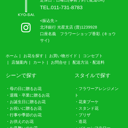
定休日：日曜日(事前予約で配達OK)
TEL.011-731-8783
<振込先＞
北洋銀行 光星支店 (普)1239928
口座名義 フラワーショップ香彩. (キョウ
サイ)
ホーム
お花を探す
お買い物ガイド
コンセプト
店舗案内
カート
お問合せ
配送方法・配送料
シーンで探す
スタイルで探す
・母の日に贈るお花
・フラワーアレンジメン
・退職・卒業に贈るお花
ト
・お誕生日に贈るお花
・花束ブーケ
・お祝いに贈るお花
・スタンド花
・行事や季節のお花
・プリザ
・お供えのお花
・造花
・お見舞いのお花
・バルーンフラワー