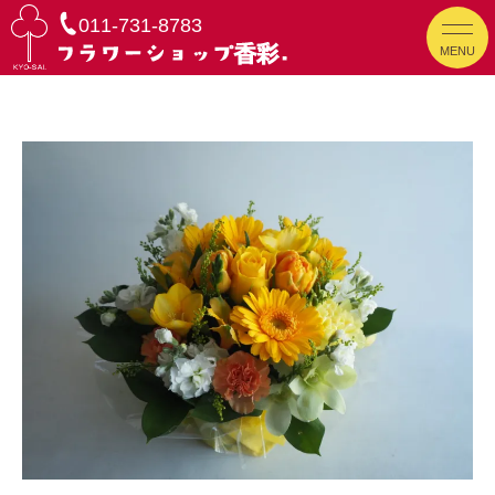
011-731-8783
MENU