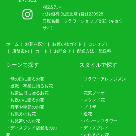
<振込先＞
北洋銀行 光星支店 (普)1239928
口座名義 フラワーショップ香彩. (キョウ
サイ)
ホーム
お花を探す
お買い物ガイド
コンセプト
店舗案内
カート
お問合せ
配送方法・配送料
シーンで探す
スタイルで探す
・母の日に贈るお花
・フラワーアレンジメン
・退職・卒業に贈るお花
ト
・お誕生日に贈るお花
・花束ブーケ
・お祝いに贈るお花
・スタンド花
・行事や季節のお花
・プリザ
・お供えのお花
・造花
・お見舞いのお花
・バルーンフラワー
・ディスプレイ店舗用のお
・ディスプレイ
花
・お供えのお花