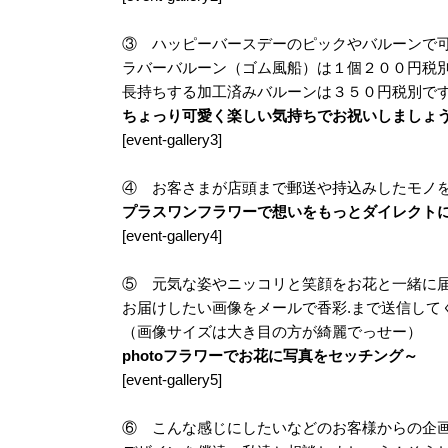
③ ハッピーバースデーのピックやバルーンで
ラバーバルーン（ゴム風船）は１個２００円税
長持ちする加工済みバルーンは３５０円税別で
ちょっり可愛く楽しい気持ちでお祝いしましょ
[event-gallery3]
④ お客さまが店頭まで郵送や持込みしたモノ
プラスワンフラワーで想いをもっとダイレクト
[event-gallery4]
⑤ 元気な姿やニッコリと笑顔をお花と一緒に
お届けしたい画像をメールで香彩.まで送信して
（画像サイズは大き目の方が綺麗でっせー）
photoフラワーでお花に写真をセッチング～
[event-gallery5]
⑥ こんな感じにしたいなどのお客様からの企