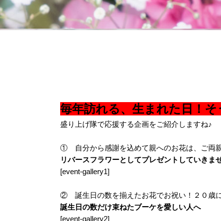
毎年訪れる、生まれた日！そ
盛り上げ隊で応援する企画をご紹介しますね♪
① 自分から感謝を込めて親へのお花は、ご両
リバースフラワーとしてプレゼントしていきま
[event-gallery1]
② 誕生日の数を揃えたお花でお祝い！２０歳
誕生日の数だけ束ねたブーケを愛しい人へ
[event-gallery2]