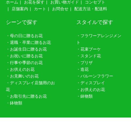
ホーム
お花を探す
お買い物ガイド
コンセプト
店舗案内
カート
お問合せ
配送方法・配送料
シーンで探す
スタイルで探す
・母の日に贈るお花
・フラワーアレンジメン
・退職・卒業に贈るお花
ト
・お誕生日に贈るお花
・花束ブーケ
・お祝いに贈るお花
・スタンド花
・行事や季節のお花
・プリザ
・お供えのお花
・造花
・お見舞いのお花
・バルーンフラワー
・ディスプレイ店舗用のお
・ディスプレイ
花
・お供えのお花
・お取引先に贈るお花
・鉢物類
・鉢物類
Copyright © 札幌 花屋 香彩。きょうさい。カワイイ。オシャレ。ステ
キ。お花屋さん。 All Rights Reserved.