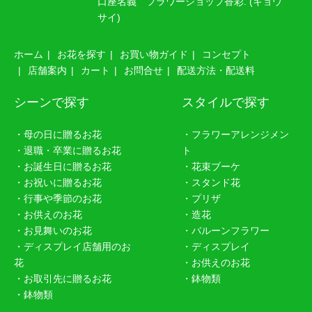
口座名義 フラワーショップ香彩. (キョウ
サイ)
ホーム
お花を探す
お買い物ガイド
コンセプト
店舗案内
カート
お問合せ
配送方法・配送料
シーンで探す
スタイルで探す
・母の日に贈るお花
・フラワーアレンジメン
・退職・卒業に贈るお花
ト
・お誕生日に贈るお花
・花束ブーケ
・お祝いに贈るお花
・スタンド花
・行事や季節のお花
・プリザ
・お供えのお花
・造花
・お見舞いのお花
・バルーンフラワー
・ディスプレイ店舗用のお
・ディスプレイ
花
・お供えのお花
・お取引先に贈るお花
・鉢物類
・鉢物類