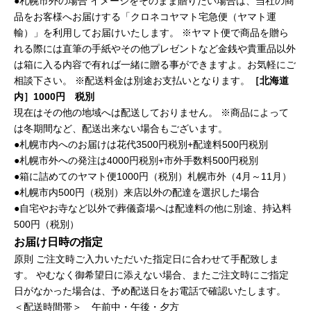
●札幌市外の場合
イメージをそのまま贈りたい場合は、当社の商
品をお客様へお届けする「クロネコヤマト宅急便（ヤマト運
輸）」を利用してお届けいたします。
※ヤマト便で商品を贈ら
れる際には直筆の手紙やその他プレゼントなど金銭や貴重品以外
は箱に入る内容で有れば一緒に贈る事ができますよ。お気軽にご
相談下さい。
※配送料金は別途お支払いとなります。
［北海道
内］1000円 税別
現在はその他の地域へは配送しておりません。
※商品によって
は冬期間など、配送出来ない場合もございます。
●札幌市内へのお届けは花代3500円税別+配達料500円税別
●札幌市外への発注は4000円税別+市外手数料500円税別
●箱に詰めてのヤマト便1000円（税別）札幌市外（4月～11月）
●札幌市内500円（税別）来店以外の配達を選択した場合
●自宅やお寺など以外で葬儀斎場へは配達料の他に別途、持込料
500円（税別）
お届け日時の指定
原則 ご注文時ご入力いただいた指定日に合わせて手配致しま
す。
やむなく御希望日に添えない場合、またご注文時にご指定
日がなかった場合は、予め配送日をお電話で確認いたします。
＜配送時間帯＞ 午前中・午後・夕方