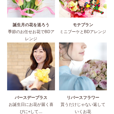
誕生月の花を送ろう
モテプラン
季節のお任せお花でBDア
ミニブーケとBDアレンジ
レンジ
バースデープラス
リバースフラワー
お誕生日にお花が届く喜
貰うだけじゃない返して
びに+して…
いくお花