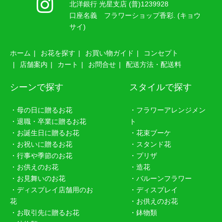
北洋銀行 光星支店 (普)1239928
口座名義 フラワーショップ香彩. (キョウ
サイ)
ホーム
お花を探す
お買い物ガイド
コンセプト
店舗案内
カート
お問合せ
配送方法・配送料
シーンで探す
スタイルで探す
・母の日に贈るお花
・フラワーアレンジメン
・退職・卒業に贈るお花
ト
・お誕生日に贈るお花
・花束ブーケ
・お祝いに贈るお花
・スタンド花
・行事や季節のお花
・プリザ
・お供えのお花
・造花
・お見舞いのお花
・バルーンフラワー
・ディスプレイ店舗用のお
・ディスプレイ
花
・お供えのお花
・お取引先に贈るお花
・鉢物類