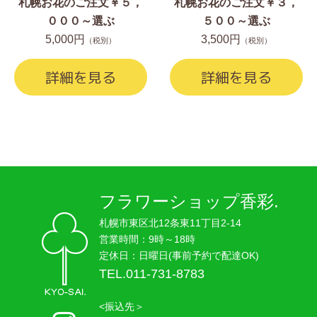
札幌お花のご注文￥５，
札幌お花のご注文￥３，
０００～選ぶ
５００～選ぶ
5,000円
3,500円
（税別）
（税別）
詳細を見る
詳細を見る
フラワーショップ香彩.
札幌市東区北12条東11丁目2-14
営業時間：9時～18時
定休日：日曜日(事前予約で配達OK)
TEL.011-731-8783
<振込先＞